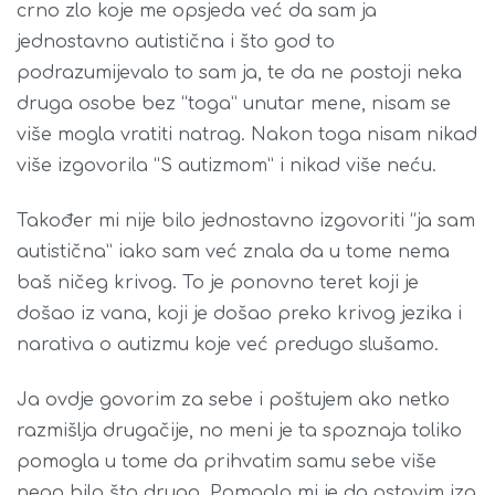
crno zlo koje me opsjeda već da sam ja
jednostavno autistična i što god to
podrazumijevalo to sam ja, te da ne postoji neka
druga osobe bez “toga” unutar mene, nisam se
više mogla vratiti natrag. Nakon toga nisam nikad
više izgovorila “S autizmom” i nikad više neću.
Također mi nije bilo jednostavno izgovoriti “ja sam
autistična” iako sam već znala da u tome nema
baš ničeg krivog. To je ponovno teret koji je
došao iz vana, koji je došao preko krivog jezika i
narativa o autizmu koje već predugo slušamo.
Ja ovdje govorim za sebe i poštujem ako netko
razmišlja drugačije, no meni je ta spoznaja toliko
pomogla u tome da prihvatim samu sebe više
nego bilo što drugo. Pomoglo mi je da ostavim iza