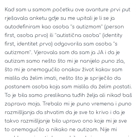
Kad sam u samom početku ove avanture prvi put
rješavala anketu gdje su me upitali je li se ja
autodefiniram kao osoba “s autizmom” (person
first, osoba prvo) ili “autistična osoba” (identity
first, identitet prvo) odgovorila sam osoba “s
autizmom”. Vjerovala sam da sam ja JA i da je
autizam samo nešto što mi je nanijelo puno zla,
što mi je onemogućilo onakav život kakav sam
mislila da želim imati, nešto što je spriječilo da
postanem osoba koja sam mislila da želim postati.
To je bila samo preslikana tuđih želja ali nikad baš
zapravo moja. Trebalo mi je puno vremena i puno
razmišljanja da shvatim da je sve to krivo i da je
takvo razmišljanje bilo upravo ono koje mi je sve
to onemogućilo a nikako ne autizam. Nije mi