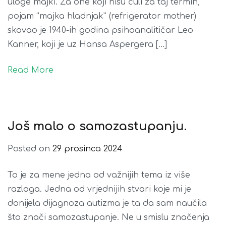
uloge majki. Za one koji nisu čuli za taj termin,
pojam “majka hladnjak” (refrigerator mother)
skovao je 1940-ih godina psihoanalitičar Leo
Kanner, koji je uz Hansa Aspergera […]
Read More
Još malo o samozastupanju.
Posted on
29 prosinca 2024
To je za mene jedna od važnijih tema iz više
razloga. Jedna od vrjednijih stvari koje mi je
donijela dijagnoza autizma je ta da sam naučila
što znači samozastupanje. Ne u smislu značenja