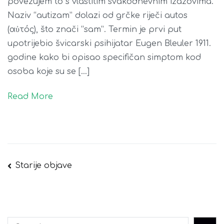
povezujem to s vlastitim svakodnevnim izazovima.
Naziv “autizam” dolazi od grčke riječi autos
(αὐτός), što znači “sam”. Termin je prvi put
upotrijebio švicarski psihijatar Eugen Bleuler 1911.
godine kako bi opisao specifičan simptom kod
osoba koje su se […]
Read More
Navigacija
Starije objave
objava
Pretraga