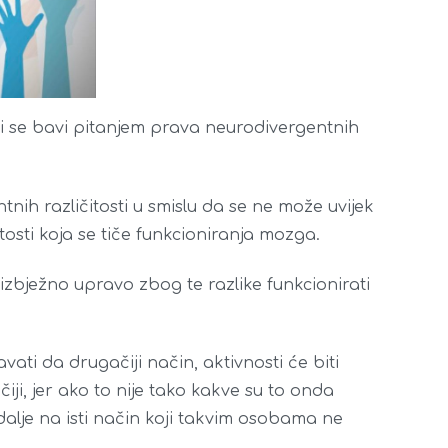
oji se bavi pitanjem prava neurodivergentnih
nih različitosti u smislu da se ne može uvijek
tosti koja se tiče funkcioniranja mozga.
zbježno upravo zbog te razlike funkcionirati
ati da drugačiji način, aktivnosti će biti
iji, jer ako to nije tako kakve su to onda
dalje na isti način koji takvim osobama ne