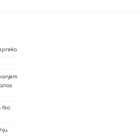
epreka
avanjem
danas
 tko
ju.