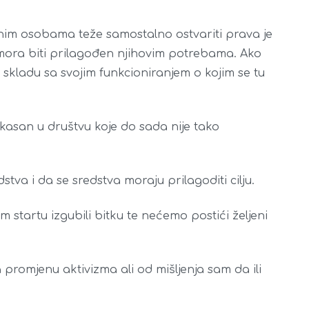
nim osobama teže samostalno ostvariti prava je
i mora biti prilagođen njihovim potrebama. Ako
u skladu sa svojim funkcioniranjem o kojim se tu
fikasan u društvu koje do sada nije tako
va i da se sredstva moraju prilagoditi cilju.
m startu izgubili bitku te nećemo postići željeni
promjenu aktivizma ali od mišljenja sam da ili