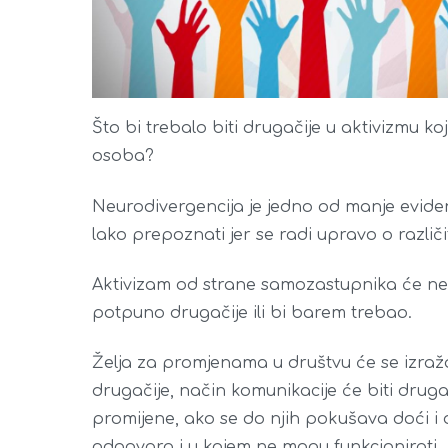
Što bi trebalo biti drugačije u aktivizmu k
osoba?
Neurodivergencija je jedno od manje evident
lako prepoznati jer se radi upravo o različi
Aktivizam od strane samozastupnika će nei
potpuno drugačije ili bi barem trebao.
Želja za promjenama u društvu će se izražav
drugačije, način komunikacije će biti drugač
promijene, ako se do njih pokušava doći i 
odgovara i u kojem ne mogu funkcionirati.