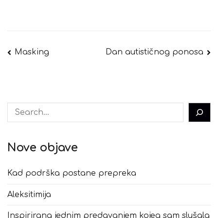
Navigacija
Masking
Dan autističnog ponosa
objava
Pretraga
Nove objave
Kad podrška postane prepreka
Aleksitimija
Inspirirana jednim predavanjem kojeg sam slušala