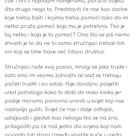
čak i oni s najboljim namjerama, poručiti svijetu
išta drugo nego to. Predstaviti će nas kao osobe
koje treba žaliti i kojima treba pomoći tako da im
netko pruža pomoć koja mu je potrebna. Tko je
taj netko i koja je ta pomoć? Ono što se još nismo
shvatili je to da ne bi samo stručnjaci trebali biti
oni koji se time bave već čitavo društvo.
Stručnjaci rade svoj posao, mnogi se jako trude i
zato smo im veoma zahvalni ali sad se trebaju
početi truditi i svi ostali. Nije dovoljno posjetiti
ured psihologa kako bi došli do malo kisika jer
poslije moramo ponovno uroniti u svijet koji nas
nastavlja gušiti. Svijet će nas i dalje odbijati,
udaljavati i gledati kao nekoga tko se na zna
prilagoditi pa će naš jedini dio svijeta koji nam
pripada biti staza između vlastite kuće i ureda