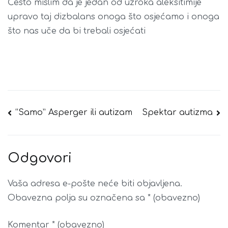
Često mislim da je jedan od uzroka aleksitimije
upravo taj dizbalans onoga što osjećamo i onoga
što nas uče da bi trebali osjećati
Navigacija
“Samo” Asperger ili autizam
Spektar autizma
objava
Odgovori
Vaša adresa e-pošte neće biti objavljena.
Obavezna polja su označena sa
* (obavezno)
Komentar
* (obavezno)