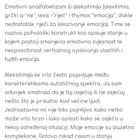
Emotivni analfabetizam ili aleksitimija (alexitimia,
grčki a-“ne”, lexis –“riječ” i thymos “emocija”, dakle
nedostatak riječi za iskazivanje emocija). Time se
naziva psihološki konstrukt koji opisuje stanje u
kojem postoji smanjena emotivna svjesnost te
nesposobnost verbalnog opisivanja vlastitih i
tuđih emocija.
Aleksitimija se vrlo često pojavljuje među
karakteristikama autističnog spektra. Ja sam
oduvijek smatrala da je taj osjećaj ili ne osjećaj
nešto što je prisutno kod većine ljudi.
Jednostavno mi nije bilo pojmljivo kako netko
može vrlo brzo i lako opisati kako se osjeća u
nekoj određenoj situaciji. Moje emocije su izuzetno
kompleksne. Gotovo nikad nisam u stanju